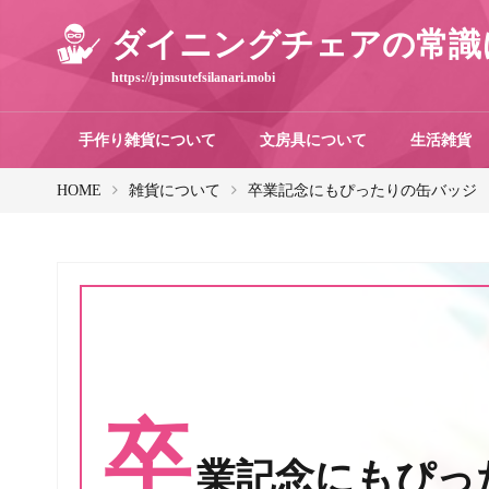
ダイニングチェアの常識
https://pjmsutefsilanari.mobi
手作り雑貨について
文房具について
生活雑貨
HOME
雑貨について
卒業記念にもぴったりの缶バッジ
卒
業記念にもぴっ