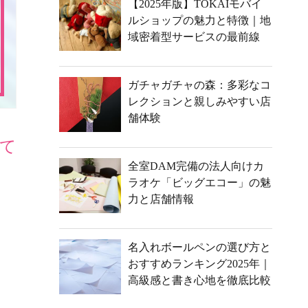
【2025年版】TOKAIモバイ
ルショップの魅力と特徴｜地
域密着型サービスの最前線
ガチャガチャの森：多彩なコ
レクションと親しみやすい店
舗体験
て
全室DAM完備の法人向けカ
ラオケ「ビッグエコー」の魅
力と店舗情報
名入れボールペンの選び方と
おすすめランキング2025年｜
高級感と書き心地を徹底比較