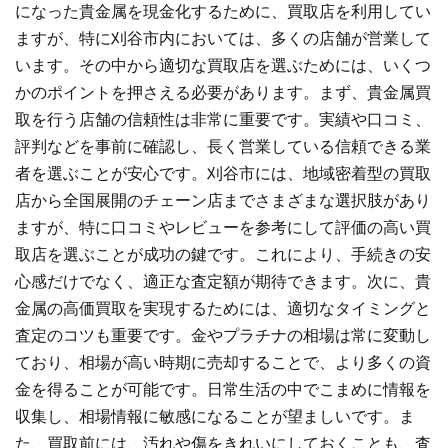
になった貴金属を現金化するために、買取店を利用してい
ますが、特に刈谷市内においては、多くの店舗が営業して
います。その中から適切な買取店を選ぶためには、いくつ
かのポイントを押さえる必要があります。まず、貴金属買
取を行う店舗の信頼性は非常に重要です。実績や口コミ、
評判などを事前に確認し、長く営業している信頼できる業
者を選ぶことが安心です。刈谷市には、地域密着型の買取
店から全国展開のチェーン店までさまざまな選択肢があり
ますが、特に口コミやレビューを参考にして評価の高い買
取店を選ぶことが成功の鍵です。これにより、手続きの安
心感だけでなく、適正な査定額が期待できます。次に、貴
金属の高価買取を実現するためには、適切なタイミングと
査定のコツも重要です。金やプラチナの相場は常に変動し
ており、相場が高い時期に売却することで、より多くの資
金を得ることが可能です。日常生活の中でこまめに情報を
収集し、相場情報に敏感になることが望ましいです。ま
た、買取前には、汚れや傷をきれいにしておくことも、査